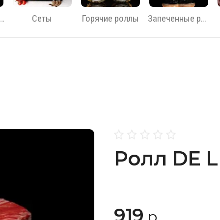
ссические роллы
Сеты
Горячие роллы
Запеченные роллы
Ролл DE 
919
р.