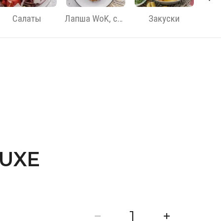
Салаты
Лапша WoK, супы, мидии
Закуски
Д
LUXE