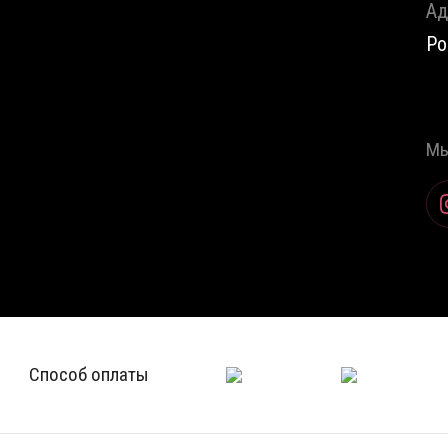
Ад
Ро
Мы
Способ оплаты